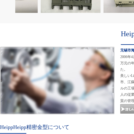
He
无锡市
2006
万元の
た。
美しいL
市、江蘇
ルの工
人の従
質の管
HeippHeipp精密金型について