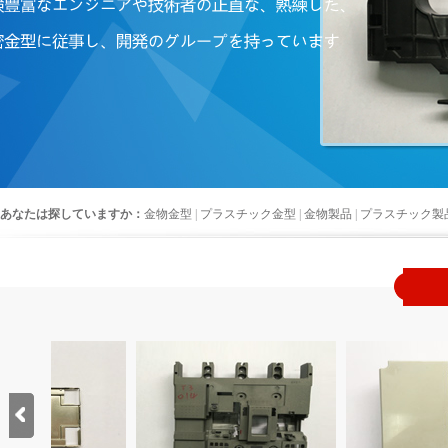
あなたは探していますか：
金物金型
|
プラスチック金型
|
金物製品
|
プラスチック製