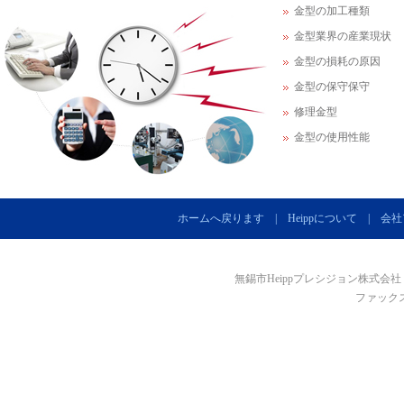
金型の加工種類
金型業界の産業現状
金型の損耗の原因
金型の保守保守
修理金型
金型の使用性能
ホームへ戻ります
|
Heippについて
|
会社
無錫市Heippプレシジョン株式会社
ファックス：